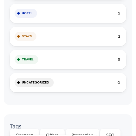
5
HOTEL
2
STAYS
5
TRAVEL
0
UNCATEGORIZED
Tags
Content
Offers
Promotion
SEO