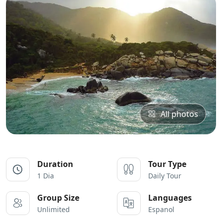
All photos
Duration
Tour Type
1 Dia
Daily Tour
Group Size
Languages
Unlimited
Espanol